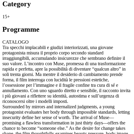
Category
15+
Programme
CATALOGO
Tra specchi implacabili e giudizi interiorizzati, una giovane
protagonista misura il proprio corpo secondo standard
irraggiungibili, accumulando insicurezze che sembrano definire il
suo valore. L’incontro con Muse, promessa di una trasformazione
rapida e perfetta, apre la possibilità di diventare “qualcun altro” in
soli trenta giorni. Ma mentre il desiderio di cambiamento prende
forma, il film interroga con lucidità le pressioni estetiche,
l’ossessione per l’immagine e il fragile confine tra cura di sé e
annullamento. Con uno sguardo diretto e sensibile, il racconto invita
i più giovani a riflettere su identità, autostima e sull’urgenza di
riconoscersi oltre i modelli imposti.
Surrounded by mirrors and internalized judgments, a young
protagonist evaluates her body through impossible standards, letting
insecurity define her sense of worth. The arrival of Muse—
promising a flawless transformation in just thirty days—offers the
chance to become “someone else.” As the desire for change takes
shape, the film thoughtfully examines beauty pressure, body image,